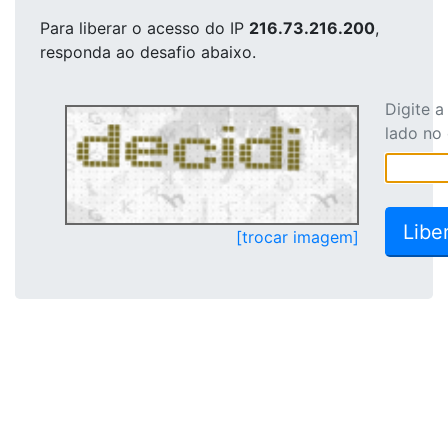
Para liberar o acesso
do IP
216.73.216.200
,
responda ao desafio abaixo.
Digite 
lado no
[trocar imagem]