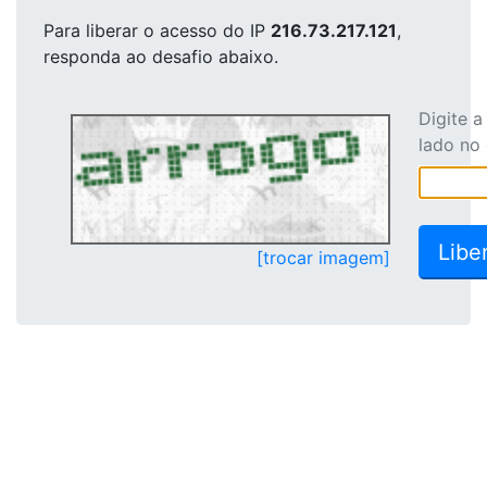
Para liberar o acesso
do IP
216.73.217.121
,
responda ao desafio abaixo.
Digite 
lado no
[trocar imagem]