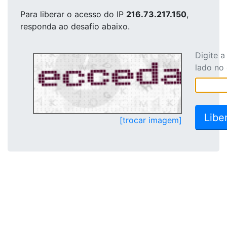
Para liberar o acesso
do IP
216.73.217.150
,
responda ao desafio abaixo.
Digite 
lado no
[trocar imagem]