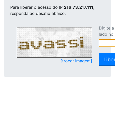
Para liberar o acesso
do IP
216.73.217.111
,
responda ao desafio abaixo.
Digite 
lado no
[trocar imagem]