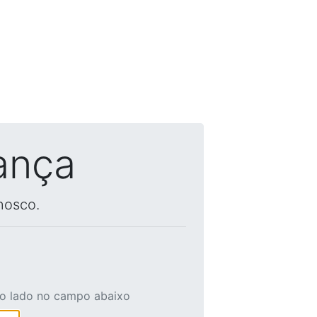
ança
nosco.
ao lado no campo abaixo