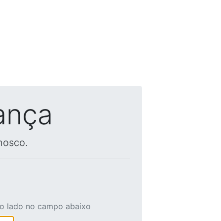
ança
nosco.
ao lado no campo abaixo