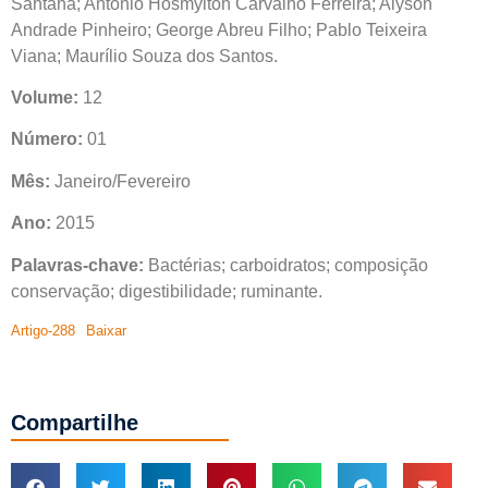
Santana; Antônio Hosmylton Carvalho Ferreira; Alyson
Andrade Pinheiro; George Abreu Filho; Pablo Teixeira
Viana; Maurílio Souza dos Santos.
Volume:
12
Número:
01
Mês:
Janeiro/Fevereiro
Ano:
2015
Palavras-chave:
Bactérias; carboidratos; composição
conservação; digestibilidade; ruminante.
Artigo-288
Baixar
Compartilhe