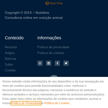
Copyright © 2019 – Nutritime
Consultoria online em nutrição animal.
Conteúdo
Informações
Revistas
Política de privacidade
Artigos
Política de cookies
Notícias
Sobre
Contato
Nosso website coleta informações do seu dispositivo e da sua navegação por
meio de cookies para permitir funcionalidades como: melhorar o
funcionamento técnico das páginas, mensurar a audiência do website e
oferecer produtos e serviços relevantes por meio de anúncios personalizados.
Para saber mais sobre as informações de cookies que coletamos, acesse a
nossa
Política de Privacidade
e
Política de Cookies
.
© Todos os direitos reservados