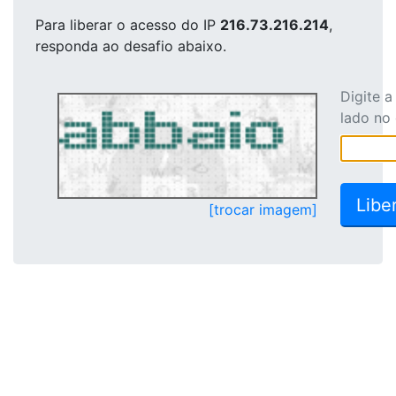
Para liberar o acesso
do IP
216.73.216.214
,
responda ao desafio abaixo.
Digite 
lado no
[trocar imagem]