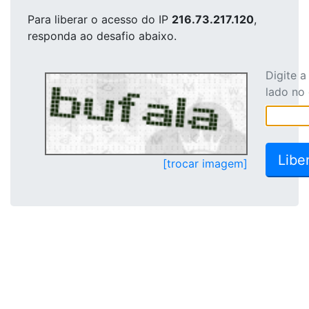
Para liberar o acesso
do IP
216.73.217.120
,
responda ao desafio abaixo.
Digite 
lado no
[trocar imagem]