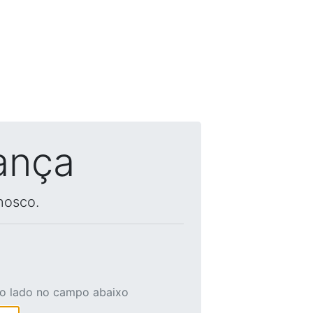
ança
nosco.
ao lado no campo abaixo