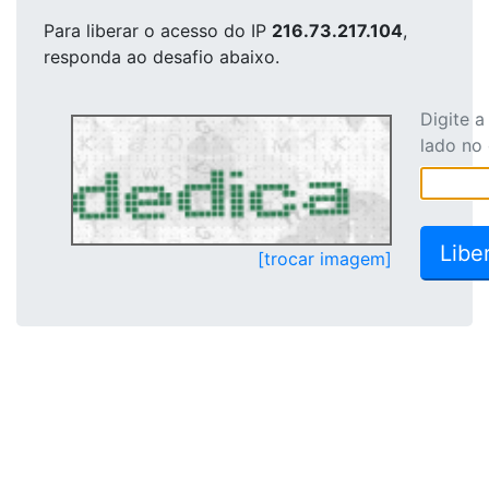
Para liberar o acesso
do IP
216.73.217.104
,
responda ao desafio abaixo.
Digite 
lado no
[trocar imagem]